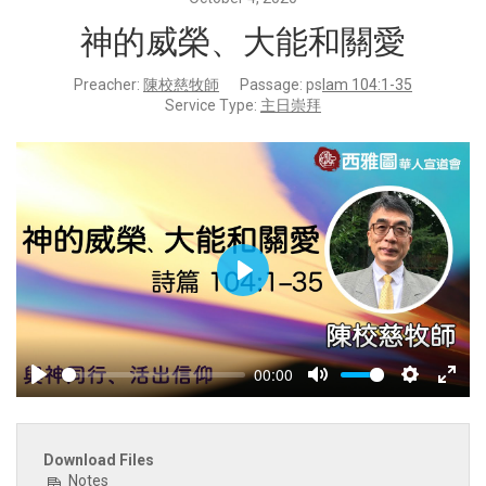
神的威榮、大能和關愛
Preacher:
陳校慈牧師
Passage:
ps
lam 104:1-35
Service Type:
主日崇拜
Play
00:00
Play
Mute
Settings
Enter
fulls
Download Files
Notes