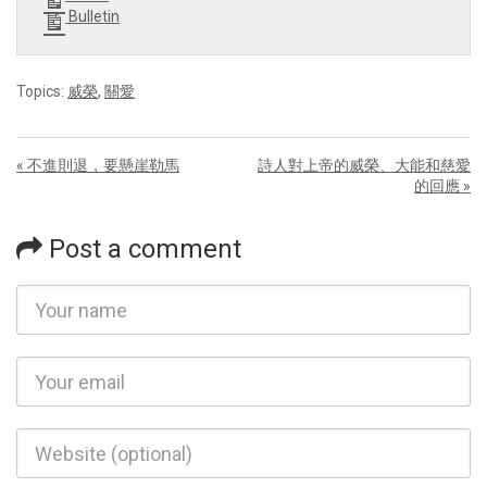
Bulletin
Topics:
威榮
,
關愛
« 不進則退，要懸崖勒馬
詩人對上帝的威榮、大能和慈愛
的回應 »
Post a comment