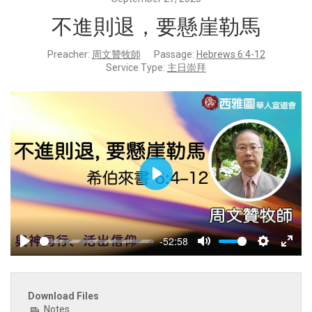
不進則退，要懸崖勒馬
Preacher:
周文贊牧師
Passage:
Hebrews 6:4-12
Service Type:
主日崇拜
Play
-52:58
Play
Mute
Settings
Enter
fulls
Download Files
Notes