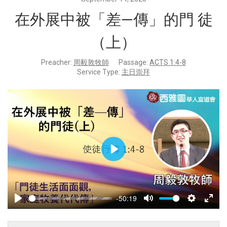
在外展中被「差—傳」的門 徒
（上）
Preacher:
周毅敦牧師
Passage:
ACTS 1:4-8
Service Type:
主日崇拜
Play
-50:19
Play
Mute
Settings
Enter
fulls