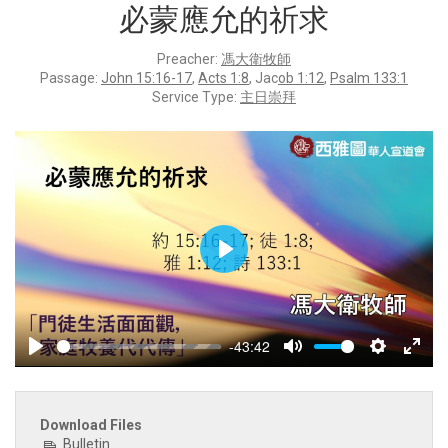
必蒙應允的祈求
Preacher:
馮大衛牧師
Passage:
John 15:16-17
,
Acts 1:8
, Jac
ob 1:12
,
Psalm 133:1
Service Type:
主日崇拜
Play
-43:42
Play
Mute
Settings
Enter
fulls
Download Files
Bulletin