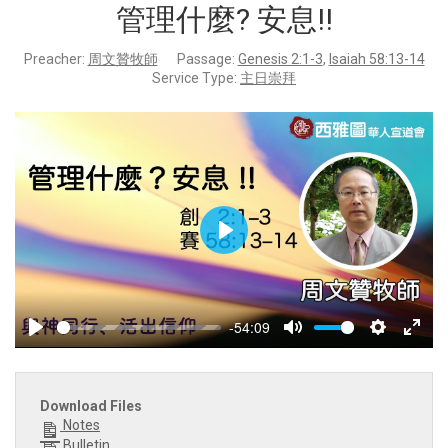
管理什麼? 安息!!
Preacher:
周文贊牧師
Passage:
Genesis 2:1-3
,
Isaiah 58:13-14
Service Type:
主日崇拜
Play
-54:09
Play
Mute
Settings
Enter
fulls
Download Files
Notes
Bulletin