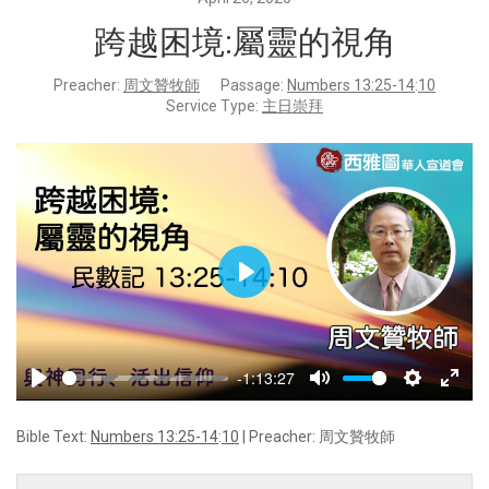
跨越困境:屬靈的視角
Preacher:
周文贊牧師
Passage:
Numbers 13:25-14
:
10
Service Type:
主日崇拜
Play
-1:13:27
Play
Mute
Settings
Enter
fulls
Bible Text:
Numbers 13:25-14
:
10
| Preacher: 周文贊牧師