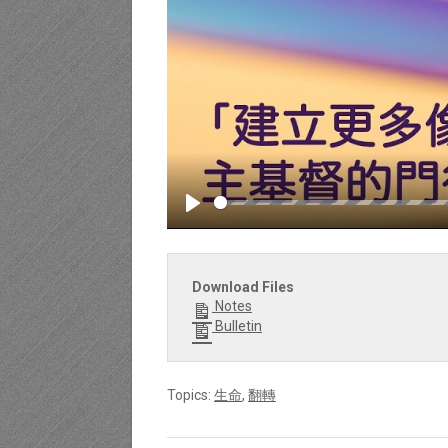
Play
Download Files
Notes
Bulletin
Topics:
生命
,
翻轉