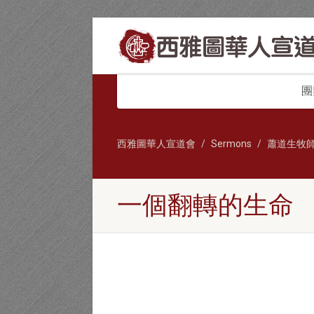
團
西雅圖華人宣道會
Sermons
蕭道生牧
一個翻轉的生命