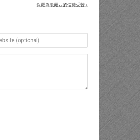
保羅為歌羅西的信徒受苦 »