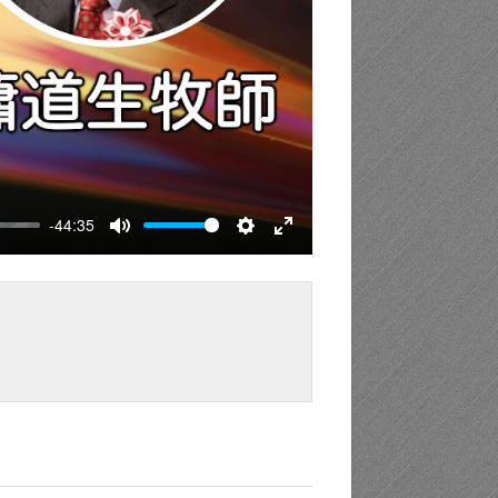
-44:35
Mute
Settings
Enter
fullscreen