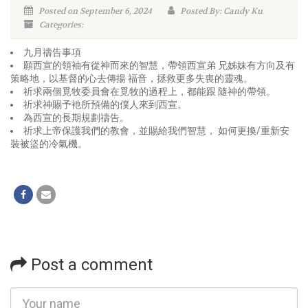
Posted on September 6, 2024
Posted By: Candy Ku
Categories:
九月禱告事項
願西宣的領袖有從神而來的智慧，帶領西宣弟 兄姊妹有方向及有
策略地，以基督的心去傳揚 福音，拯救更多失喪的靈魂。
祈求兩個覓牧委員會在覓牧的過程上，都能跟 隨神的帶領。
祈求神賜予衪所預備的僕人來到西宣。
為西宣的長期規劃禱告。
祈求上帝保護我們的教會，並賜給我們智慧， 如何更換/重新安
裝被盜的冷氣機。
Post a comment