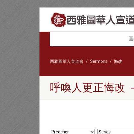
團
西雅圖華人宣道會
Sermons
悔改
呼喚人更正悔改 