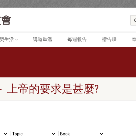
契生活
講道重溫
每週報告
禱告牆
－ 上帝的要求是甚麼?