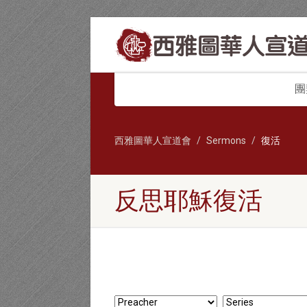
團
西雅圖華人宣道會
Sermons
復活
反思耶穌復活