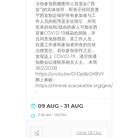
当你参加西雅图华人宣道会(”西
宣”)的实体崇拜，即表示你同意遵
守西宣制定保护所有参加者与工
作人员的程序及安全指引，并同
意承担你和/或你的家人可能在西
宣被COVID-19感染的风险，并
且同意免除西宣，其工作人员，
自愿工作者和参加者所有的任何
法律责任。若你参加崇拜之后，
发现染上 COVID-19，请尽快通
知教会以便联系相关人士。 本周
(8/2/2026) -
https://youtu.be/OIDp6bOK8VY
网上奉献 -
https://chinese.scacseattle.org/give/
...
09 AUG
- 31 AUG
11:30 AM
-
1:00 PM
VIEW DETAIL