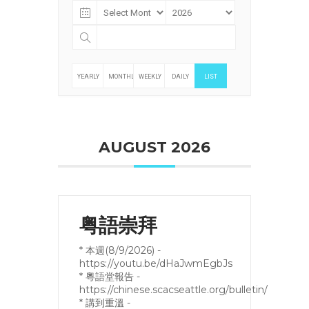
YEARLY
MONTHLY
WEEKLY
DAILY
LIST
AUGUST 2026
粤語崇拜
* 本週(8/9/2026) -
https://youtu.be/dHaJwmEgbJs
* 粵語堂報告 -
https://chinese.scacseattle.org/bulletin/
* 講到重溫 -