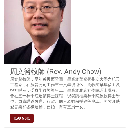
周文贊牧師 (Rev. Andy Chow)
周文贊牧師，早年移民西雅圖，畢業於華盛頓州立大學之航天
工程系，在波音公司工作三十六年後退休。周牧師早年信主及
得神呼召，委身聖經敎導事工。畢業於維真神學院碩士課程。
曾在三一神學院攻讀博士課程，現就讀福樂神學院敎牧博士學
位。負責講道敎導、行政、個人及婚前輔導等事工。周牧師熱
愛音樂和各様運動，已婚，育有三男一女。
READ MORE